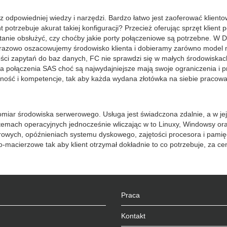
odpowiedniej wiedzy i narzędzi. Bardzo łatwo jest zaoferować kliento
 potrzebuje akurat takiej konfiguracji? Przecież oferując sprzęt klient
w stanie obsłużyć, czy choćby jakie porty połączeniowe są potrzebne
azowo oszacowujemy środowisko klienta i dobieramy zarówno model maci
ości zapytań do baz danych, FC nie sprawdzi się w małych środowiskach 
a połączenia SAS choć są najwydajniejsze mają swoje ograniczenia i p
lność i kompetencje, tak aby każda wydana złotówka na siebie pracowa
iar środowiska serwerowego. Usługa jest świadczona zdalnie, a w jej 
mach operacyjnych jednocześnie wliczając w to Linuxy, Windowsy ora
sferowych, opóźnieniach systemu dyskowego, zajętości procesora i pami
acierzowe tak aby klient otrzymał dokładnie to co potrzebuje, za cen
Praca
Kontakt