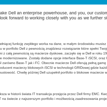
ke Dell an enterprise powerhouse, and you, our customer
 look forward to working closely with you as we further s
 pełniącej funkcję zwykłego worka na dane, w małym środowisku musis
u w portfolio Dell z pewnością znajdziesz rozwiązanie które spełni Two
imi z całą pewnością są macierze dyskowe, zaczęło się w Dell w roku 1
le modernizowane. Zostały dodane opcje interface Base-T iSCSI, oraz 
I zarówno Base-T jak i FC. Obecnie macierze Dell oferują pełną gam
 producent macierzy blokowych iSCSI w technologii GRIDowej gdzie każ
stowość. Chwilę później Dell uzupełnił portfolio o blokowe macierze 
za w historii świata IT transakcja przejęcia przez Dell firmy EMC. Kwot
 na świecie z najszerszym portfolio i możliwością zaadresowania proje