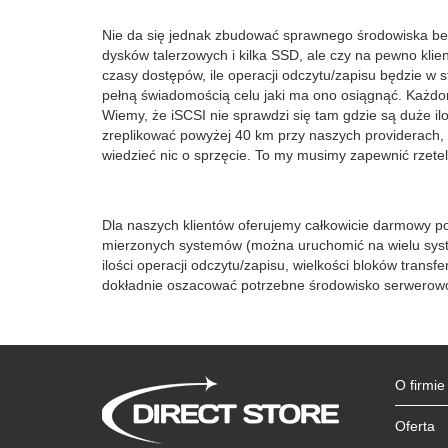
Nie da się jednak zbudować sprawnego środowiska bez 
dysków talerzowych i kilka SSD, ale czy na pewno klient
czasy dostępów, ile operacji odczytu/zapisu będzie 
pełną świadomością celu jaki ma ono osiągnąć. Każdor
Wiemy, że iSCSI nie sprawdzi się tam gdzie są duże il
zreplikować powyżej 40 km przy naszych providerach, 
wiedzieć nic o sprzęcie. To my musimy zapewnić rzete
Dla naszych klientów oferujemy całkowicie darmowy pom
mierzonych systemów (można uruchomić na wielu syste
ilości operacji odczytu/zapisu, wielkości bloków tran
dokładnie oszacować potrzebne środowisko serwerowo-m
O firmie
Oferta