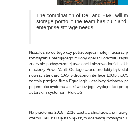
The combination of Dell and EMC will ma
storage portfolio the team has built and
enterprise storage needs.
Niezależnie od tego czy potrzebujesz małej macierzy
rozwiązania oferującego miliony operacji odczytu/zapis
znacznie podwyższonej trwałości i niezawodności, jak
macierzy PowerVault. Od tego czasu produkty były sta
nowszy standard SAS, wdrożono interface 10Gbit iSCS
została przejęta firma Equallogic - czołowy światowy
pojemność systemu ale również jego wydajność i przepu
autorskim systemem FluidOS.
Na przełomie 2015 i 2016 została sfinalizowana najwięks
czemu Dell stał się największym dostawcą rozwiązań IT