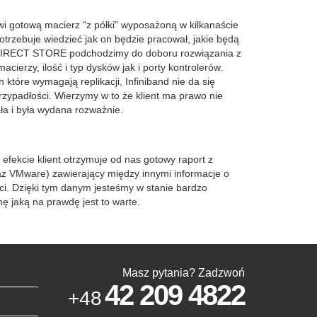
wi gotową macierz "z półki" wyposażoną w kilkanaście
 potrzebuje wiedzieć jak on będzie pracował, jakie będą
. W DIRECT STORE podchodzimy do doboru rozwiązania z
erzy, ilość i typ dysków jak i porty kontrolerów.
które wymagają replikacji, Infiniband nie da się
rzypadłości. Wierzymy w to że klient ma prawo nie
ła i była wydana rozważnie.
efekcie klient otrzymuje od nas gotowy raport z
z VMware) zawierający między innymi informacje o
ęci. Dzięki tym danym jesteśmy w stanie bardzo
ę jaką na prawdę jest to warte.
Masz pytania? Zadzwoń
42 209 4822
+48