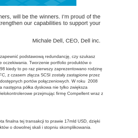
s, will be the winners. I’m proud of the
trengthen our capabilities to support your
Michale Dell, CEO, Dell inc.
z zapewnić podstawową redundancję, czy szukasz
je oczekiwania. Tworzenie portfolio produktów o
998 kiedy to po raz pierwszy zaprezentowano rodzinę
FC, z czasem złącza SCSI zostały zastąpione przez
ę dostępnych portów połączeniowych. W roku 2008
da następna półka dyskowa nie tylko zwiększa
wielokontrolerowe przejmując firmę Compellent wraz z
a finalna tej transakcji to prawie 17mld USD, dzięki
któw o dowolnej skali i stopniu skomplikowania.